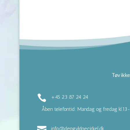
Tøv ikke

+45 23 87 24 24
Åben telefontid: Mandag og fredag kl.13

info@dengyldnecirkel.dk