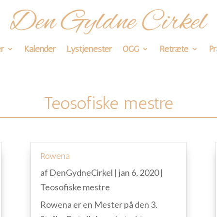
r
Kalender
Lystjenester
OGG
Retræte
Pr
Teosofiske mestre
Rowena
af
DenGydneCirkel
|
jan 6, 2020
|
Teosofiske mestre
Rowena er en Mester på den 3.