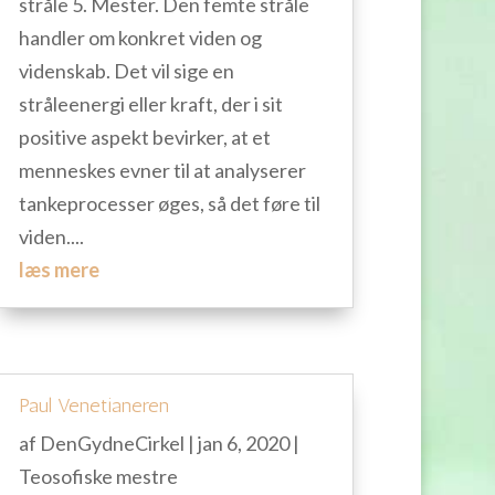
stråle 5. Mester. Den femte stråle
handler om konkret viden og
videnskab. Det vil sige en
stråleenergi eller kraft, der i sit
positive aspekt bevirker, at et
menneskes evner til at analyserer
tankeprocesser øges, så det føre til
viden....
læs mere
Paul Venetianeren
af
DenGydneCirkel
|
jan 6, 2020
|
Teosofiske mestre