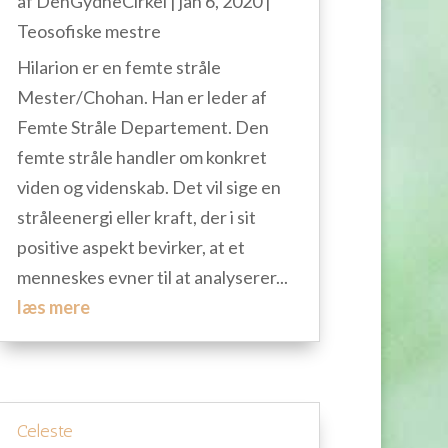
af
DenGydneCirkel
|
jan 6, 2020
|
Teosofiske mestre
Hilarion er en femte stråle
Mester/Chohan. Han er leder af
Femte Stråle Departement. Den
femte stråle handler om konkret
viden og videnskab. Det vil sige en
stråleenergi eller kraft, der i sit
positive aspekt bevirker, at et
menneskes evner til at analyserer...
læs mere
Celeste