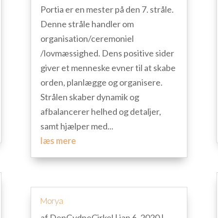
Portia er en mester på den 7. stråle.
Denne stråle handler om
organisation/ceremoniel
/lovmæssighed. Dens positive sider
giver et menneske evner til at skabe
orden, planlægge og organisere.
Strålen skaber dynamik og
afbalancerer helhed og detaljer,
samt hjælper med...
læs mere
Morya
af
DenGydneCirkel
|
jan 6, 2020
|