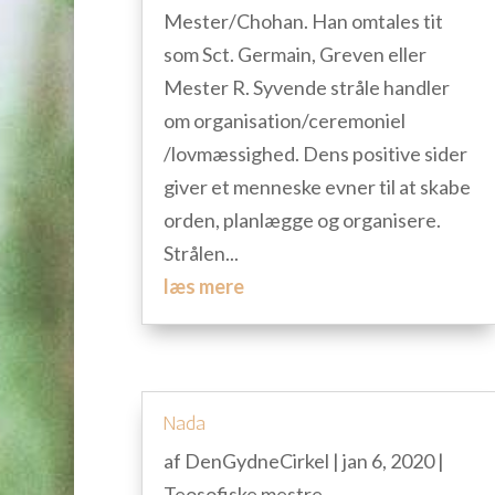
Mester/Chohan. Han omtales tit
som Sct. Germain, Greven eller
Mester R. Syvende stråle handler
om organisation/ceremoniel
/lovmæssighed. Dens positive sider
giver et menneske evner til at skabe
orden, planlægge og organisere.
Strålen...
læs mere
Nada
af
DenGydneCirkel
|
jan 6, 2020
|
Teosofiske mestre