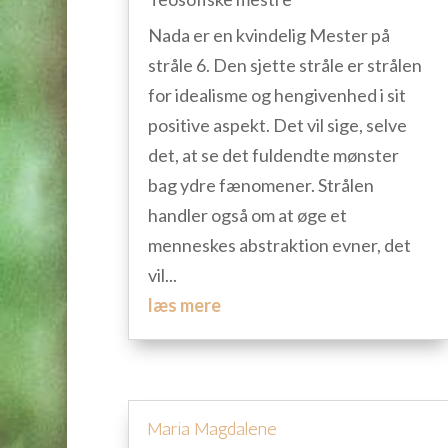
Nada er en kvindelig Mester på
stråle 6. Den sjette stråle er strålen
for idealisme og hengivenhed i sit
positive aspekt. Det vil sige, selve
det, at se det fuldendte mønster
bag ydre fænomener. Strålen
handler også om at øge et
menneskes abstraktion evner, det
vil...
læs mere
Maria Magdalene