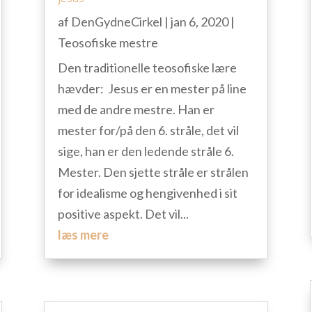
af
DenGydneCirkel
|
jan 6, 2020
|
Teosofiske mestre
Den traditionelle teosofiske lære
hævder: Jesus er en mester på line
med de andre mestre. Han er
mester for/på den 6. stråle, det vil
sige, han er den ledende stråle 6.
Mester. Den sjette stråle er strålen
for idealisme og hengivenhed i sit
positive aspekt. Det vil...
læs mere