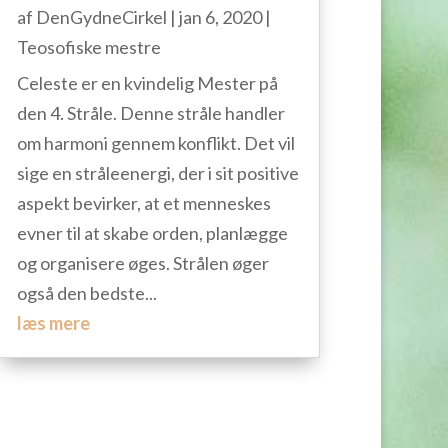
af
DenGydneCirkel
|
jan 6, 2020
|
Teosofiske mestre
Celeste er en kvindelig Mester på
den 4. Stråle. Denne stråle handler
om harmoni gennem konflikt. Det vil
sige en stråleenergi, der i sit positive
aspekt bevirker, at et menneskes
evner til at skabe orden, planlægge
og organisere øges. Strålen øger
også den bedste...
læs mere