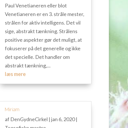
Paul Venetianeren eller blot
Venetianeren er en 3. stråle mester,
strålen for aktiv intelligens. Det vil
sige, abstrakt tænkning. Strålens
positive aspekter gør det muligt, at
fokuserer på det generelle og ikke
det specielle. Det handler om
abstrakt tænkning,...
læs mere
Miriam
af
DenGydneCirkel
|
jan 6, 2020
|
Teosofiske mestre