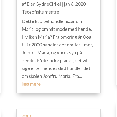
af
DenGydneCirkel
|
jan 6, 2020
|
Teosofiske mestre
Dette kapitel handler især om
Maria, og om mit møde med hende.
Hvilken Maria? Fra omkring år 0 og
til år 2000 handler det om Jesu mor,
Jomfru Maria, og vores syn på
hende. På de indre planer, det vil
sige efter hendes død handler det
om sjælen Jomfru Maria. Fra...
læs mere
Jesus