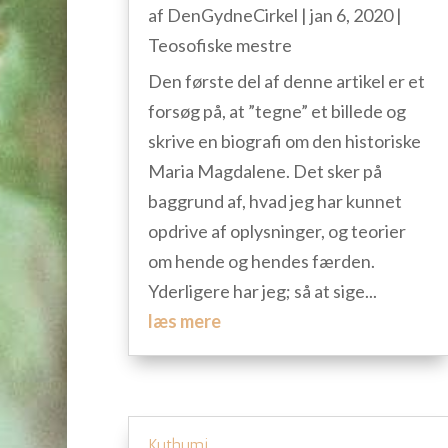
af
DenGydneCirkel
|
jan 6, 2020
|
Teosofiske mestre
Den første del af denne artikel er et
forsøg på, at ”tegne” et billede og
skrive en biografi om den historiske
Maria Magdalene. Det sker på
baggrund af, hvad jeg har kunnet
opdrive af oplysninger, og teorier
om hende og hendes færden.
Yderligere har jeg; så at sige...
læs mere
Kuthumi