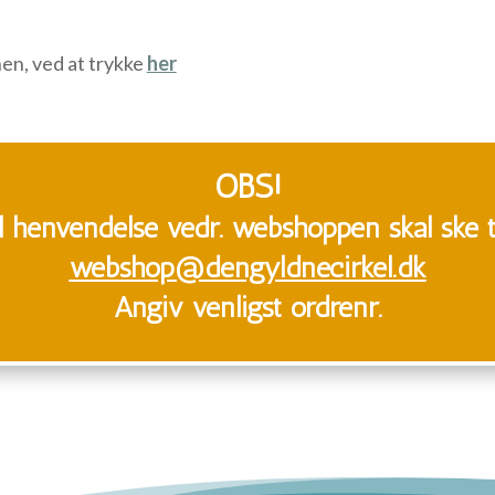
onen, ved at trykke
her
OBS!
l henvendelse vedr. webshoppen skal ske ti
webshop@dengyldnecirkel.dk
A
ngiv venligst ordrenr.