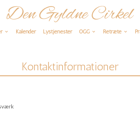
r
Kalender
Lystjenester
OGG
Retræte
Pr
Kontaktinformationer
ksværk