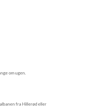
gange om ugen.
banen fra Hillerød eller