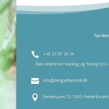
Tøv ikke

+45 23 87 24 24
Åben telefontid: Mandag og fredag kl.13

info@dengyldnecirkel.dk

Sonnerupvej 25 3300 Frederiksværk