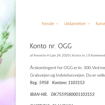
Forside
Uddannelser
Kurse
Konto nr. OGG
af
Annette H
|
jan 24, 2020
|
Konto nr.
|
0 Komment
Årskontingent for OGG er kr. 300. Ved m
Gralsvejen og Indvielsesvejen. Du er vel
Reg. 5958 Kontonr. 1103153
IBAN-NR.
DK7559580001103153