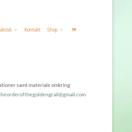
aktisk
Kontakt
Shop
ationer samt materiale omkring
theorderofthegoldengrail@gmail.com