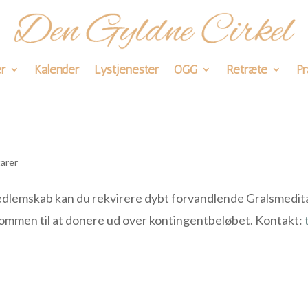
r
Kalender
Lystjenester
OGG
Retræte
Pr
arer
edlemskab kan du rekvirere dybt forvandlende Gralsmedit
kommen til at donere ud over kontingentbeløbet. Kontakt: