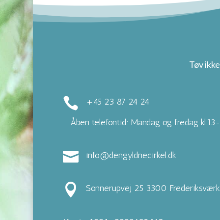
Tøv ikke

+45 23 87 24 24
Åben telefontid: Mandag og fredag kl.13

info@dengyldnecirkel.dk

Sonnerupvej 25 3300 Frederiksværk