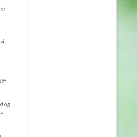
 og
vi
ige
ed og
ge