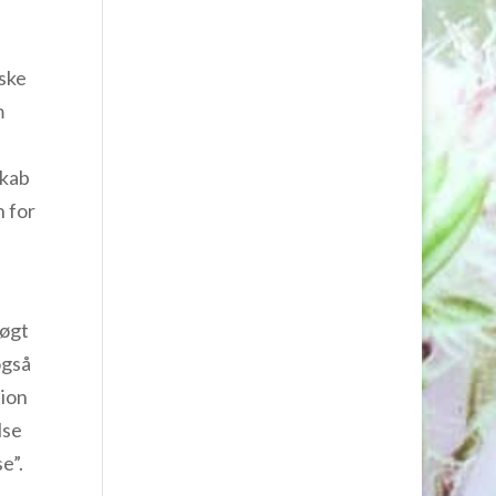
ske
m
skab
n for
søgt
også
tion
lse
e”.