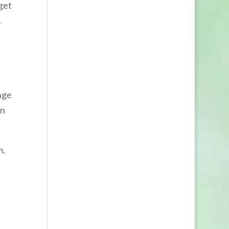
get
.
nge
en
m.