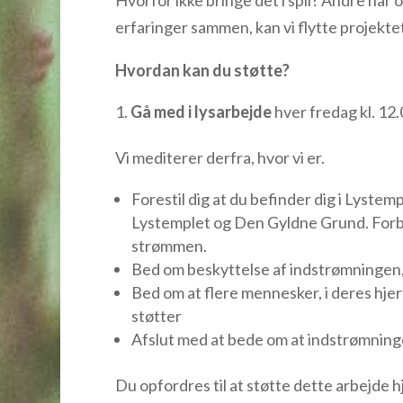
Hvorfor ikke bringe det i spil? Andre har
erfaringer sammen, kan vi flytte projekte
Hvordan kan du støtte?
Gå med i lysarbejde
hver fredag kl. 12
Vi mediterer derfra, hvor vi er.
Forestil dig at du befinder dig i Lystem
Lystemplet og Den Gyldne Grund. Forbin
strømmen.
Bed om beskyttelse af indstrømningen, 
Bed om at flere mennesker, i deres hjerte
støtter
Afslut med at bede om at indstrømninge
Du opfordres til at støtte det