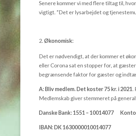
Senere kommer vi med flere tiltag til, h
vigtigt. ”Det er lysarbejdet og tjenestemul
Økonomisk:
Det er nødvendigt, at der kommer et økon
eller Corona sat en stopper for, at gæst
begrænsende faktor for gæster og indtæ
A:
Bliv medlem.
Det koster 75 kr. i 2021
.
Medlemskab giver stemmeret på generalfo
Danske Bank: 1551 – 10014077 Konto
IBAN: DK 1630000010014077