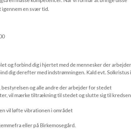
 også en masse kompetencer. Når vi formår at bringe disse
t igennem en svær tid.
.00
plet og forbind dig i hjertet med de mennesker der arbejder
d dig derefter med indstrømningen. Kald evt. Solkristus i
bestyrelsen og alle andre der arbejder for stedet
r, vil mærke tiltrækning til stedet og slutte sig til kredsen
n vil løfte vibrationen i området
te arbejde hjemmefra eller på Birkemosegår