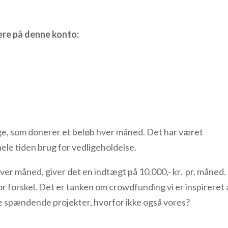
ere på denne konto:
ange, som donerer et beløb hver måned. Det har været
 er hele tiden brug for vedligeholdelse.
ver måned, giver det en indtægt på 10.000,- kr. pr. måned.
or forskel. Det er tanken om crowdfunding vi er inspireret 
g mange spændende projekter, hvorfor ikke også vo