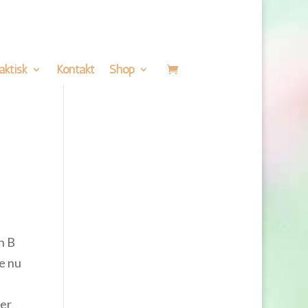
aktisk
Kontakt
Shop
n B
ge nu
ver