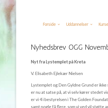
Forside
Uddannelser
Kurse
Nyhedsbrev OGG Novem
Nyt fra Lystemplet på Kreta
V. Elisabeth Ejlekær Nielsen
Lystemplet og Den Gyldne Grund er ikke sol
er nu at satse på, at vi selv kører stedet v
er vi 4 i bestyrelsen i The Golden Foundat
samt nogle få flere, som vi ved vil støtte a