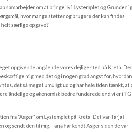
skab samarbejder om at bringe liv i Lystemplet og Grunden i
spørgsmål, hvor mange støtter og brugere der kan findes
 helt særlige opgave?
 meget opgivende angående vores dejlige sted på Kreta. Der
 beskæftige mig med det og i nogen grad angst for, hvordan
yntes, det så meget umuligt ud og har hele tiden tænkt, at 
ere åndelige og økonomisk bedre funderede end vi er i 
tion fra ”Asger” om Lystemplet på Kreta. Det var Tarja i
 og sendt den til mig. Tarja har kendt Asger siden de var