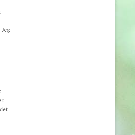
t
. Jeg
t
r.
 det