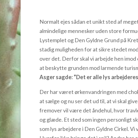
Normalt ejes sådan et unikt sted af mege
almindelige mennesker uden store formuer,
Lystemplet og Den Gyldne Grund på Kreta
stadig muligheden for at sikre stedet mod,
over det. Derfor skal vi arbejde hen imod é
at beskytte grunden mo
Asger sagde: ”Det er alle lys arbejdere
Der har været ørkenvandringen med chok 
at sælge og nu ser det ud til, at vi skal g
fremover
vil være det åndehul, hvor trav
og glæde.
Et sted som ingen personligt s
som lys arbejdere i Den Gyldne Cirkel. Vi v