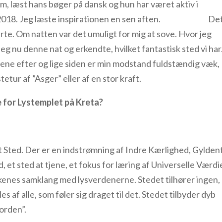
 læst hans bøger på dansk og hun har været aktiv i
m til 2018. Jeg læste inspirationen en sen aften. De
erte. Om natten var det umuligt for mig at sove. Hvor jeg
å jeg nu denne nat og erkendte, hvilket fantastisk sted vi har
gene efter og lige siden er min modstand fuldstændig væk,
etur af ”Asger” eller af en stor kraft.
e for Lystemplet på Kreta?
t Sted. Der er en indstrømning af Indre Kærlighed, Gylden
, et sted at tjene, et fokus for læring af Universelle Værdie
enes samklang med lysverdenerne. Stedet tilhører ingen,
s af alle, som føler sig draget til det. Stedet tilbyder dyb
Jorden”.