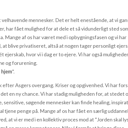
t velhavende mennesker. Det er helt enestående, at vi gan
 har fået mulighed for at dele et så vidunderligt sted so
. Mange af os har været med i opbygningsfasen og vi har
 at blive privatiseret, altså at nogen tager personligt ejer
t ejerskab, hvor vi i dag er to ejere. Vi har også mulighede
d larmende turisme og forurening.
s hjem
”.
efter Asgers overgang. Kriser og opgivenhed. Vi har for
ive det en ny chance. Vi har stadig muligheden for, at stedet 
le, sensitive, søgende mennesker kan finde healing, inspira
kal tjene penge på. Mange af os har fået en særlig uddanne
ed, at vi er med i en kollektiv proces mod at ”Jorden skal lys