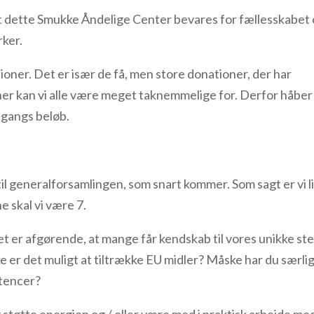
 at dette Smukke Åndelige Center bevares for fællesskabet
ker.
oner. Det er især de få, men store donationer, der har
oner kan vi alle være meget taknemmelige for. Derfor håber 
n gangs beløb.
til generalforsamlingen, som snart kommer. Som sagt er vi l
e skal vi være 7.
 er afgørende, at mange får kendskab til vores unikke st
ke er det muligt at tiltrække EU midler? Måske har du særli
tencer?