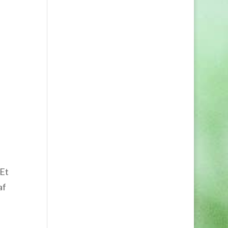
 Et
af
res?