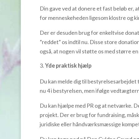
Din gave ved at donere et fast beløb er,
for menneskeheden ligesom klostre og kir
Der er desuden brug for enkeltvise donati
”reddet” os indtil nu. Disse store donati
også, at nogen vil støtte os med større e
Yde praktisk hjælp
Du kan melde dig til bestyrelsesarbejdet 
nu 4 i bestyrelsen, men ifølge vedtægtern
Du kan hjælpe med PR og at netværke. Det
projekt. Der er brug for fundraising, mås
juridiske eller håndværksmæssige kompe