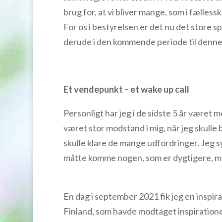
brug for, at vi bliver mange, som i fælles
For os i bestyrelsen er det nu det store 
derude i den kommende periode til denne
Et vendepunkt – et wake up call
Personligt har jeg i de sidste 5 år været
været stor modstand i mig, når jeg skulle
skulle klare de mange udfordringer. Jeg s
måtte komme nogen, som er dygtigere, m
En dag i september 2021 fik jeg en inspira
Finland, som havde modtaget inspirationen