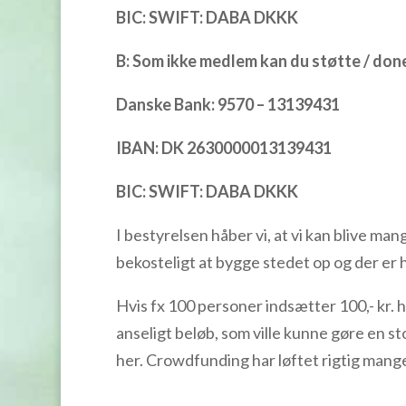
BIC: SWIFT: DABA DKKK
B: Som ikke medlem kan du støtte / don
Danske Bank: 9570 – 13139431
IBAN: DK 2630000013139431
BIC: SWIFT: DABA DKKK
I bestyrelsen håber vi, at vi kan blive m
bekosteligt at bygge stedet op og der
Hvis fx 100 personer indsætter 100,- kr. h
anseligt beløb, som ville kunne gøre en st
her. Crowdfunding har løftet rigti