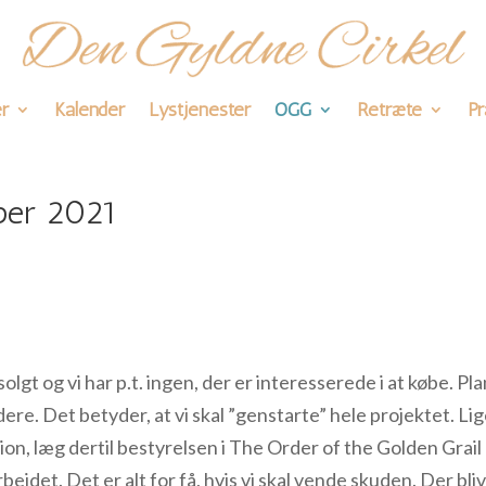
r
Kalender
Lystjenester
OGG
Retræte
Pr
ber 2021
gt og vi har p.t. ingen, der er interesserede i at købe. Pla
idere. Det betyder, at vi skal ”genstarte” hele projektet. Li
ion, læg dertil bestyrelsen i The Order of the Golden Grail
rbejdet. Det er alt for få, hvis vi skal vende skuden. Der bli