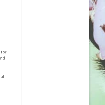
 for
nd i
 af
d.