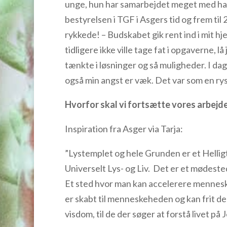
unge, hun har samarbejdet meget med ham,
bestyrelsen i TGF i Asgers tid og fre
rykkede! – Budskabet gik rent ind i mit hj
tidligere ikke ville tage fat i opgaverne, l
tænkte i løsninger og så muligheder. I da
også min angst er væk. Det var som en ryst
Hvorfor skal vi fortsætte vores arbejd
Inspiration fra Asger via Tarja:
”Lystemplet og hele Grunden er et Hellig
Universelt Lys- og Liv. Det er et mødested
Et sted hvor man kan accelerere mennesk
er skabt til menneskeheden og kan frit dele
visdom, til de der søger at forstå livet på 