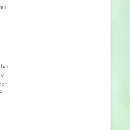
gen.
 har
 vi
der
TGF.