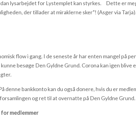
vordan lysarbejdet for Lystemplet kan styrkes. Dette er me
igheden, der tillader at miraklerne sker”! (Asger via Tarja)
omisk flow i gang. I de seneste år har enten mangel på pe
er kunne besøge Den Gyldne Grund. Corona kan igen blive 
gter.
 På denne bankkonto kan du også donere, hvis du er medle
rsamlingen og ret til at overnatte på Den Gyldne Grund.
 for medlemmer