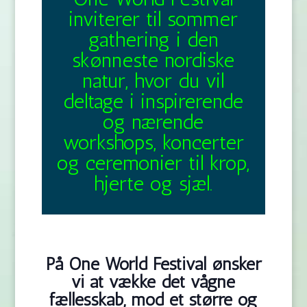
inviterer til sommer
gathering i den
skønneste nordiske
natur, hvor du vil
deltage i inspirerende
og nærende
workshops, koncerter
og ceremonier til krop,
hjerte og sjæl.
På One World Festival ønsker
vi at vække det vågne
fællesskab, mod et større og