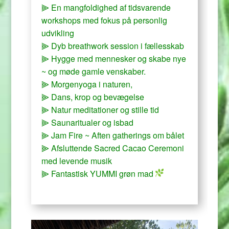
⫸ En mangfoldighed af tidsvarende
workshops med fokus på personlig
udvikling
⫸ Dyb breathwork session i fællesskab
⫸ Hygge med mennesker og skabe nye
~ og møde gamle venskaber.
⫸ Morgenyoga i naturen,
⫸ Dans, krop og bevægelse
⫸ Natur meditationer og stille tid
⫸ Saunaritualer og isbad
⫸ Jam Fire ~ Aften gatherings om bålet
⫸ Afsluttende Sacred Cacao Ceremoni
med levende musik
⫸ Fantastisk YUMMI grøn mad