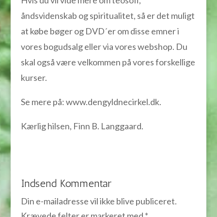
Hvis du vil vide mere om teosofi,
åndsvidenskab og spiritualitet, så er det muligt
at købe bøger og DVD´er om disse emner i
vores bogudsalg eller via vores webshop. Du
skal også være velkommen på vores forskellige
kurser.
Se mere på: www.dengyldnecirkel.dk.
Kærlig hilsen, Finn B. Langgaard.
Indsend Kommentar
Din e-mailadresse vil ikke blive publiceret.
Krævede felter er markeret med
*