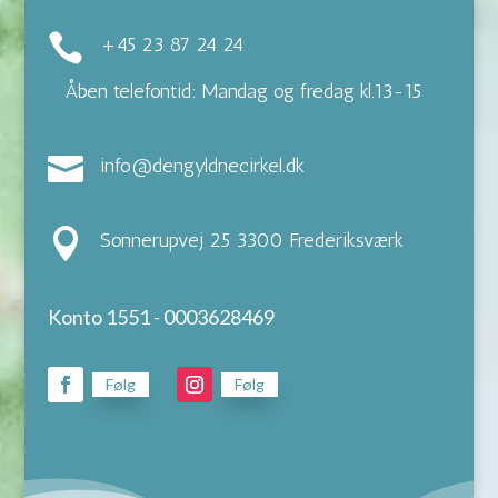

+45 23 87 24 24
Åben telefontid: Mandag og fredag kl.13-15

info@dengyldnecirkel.dk

Sonnerupvej 25 3300 Frederiksværk
Konto 1551 - 0003628469
Følg
Følg