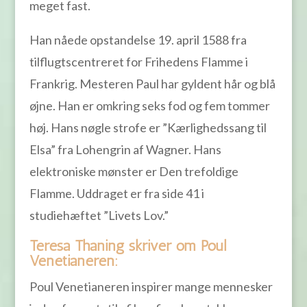
meget fast.
Han nåede opstandelse 19. april 1588 fra
tilflugtscentreret for Frihedens Flamme i
Frankrig. Mesteren Paul har gyldent hår og blå
øjne. Han er omkring seks fod og fem tommer
høj. Hans nøgle strofe er ”Kærlighedssang til
Elsa” fra Lohengrin af Wagner. Hans
elektroniske mønster er Den trefoldige
Flamme. Uddraget er fra side 41 i
studiehæftet ”Livets Lov.”
Teresa Thaning skriver om Poul
Venetianeren:
Poul Venetianeren inspirer mange mennesker