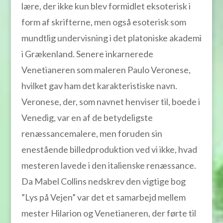
lære, der ikke kun blev formidlet eksoterisk i
form af skrifterne, men også esoterisk som
mundtlig undervisning i det platoniske akademi
i Grækenland. Senere inkarnerede
Venetianeren som maleren Paulo Veronese,
hvilket gav ham det karakteristiske navn.
Veronese, der, som navnet henviser til, boede i
Venedig, var en af de betydeligste
renæssancemalere, men foruden sin
enestående billedproduktion ved vi ikke, hvad
mesteren lavede i den italienske renæssance.
Da Mabel Collins nedskrev den vigtige bog
”Lys på Vejen” var det et samarbejd mellem
mester Hilarion og Venetianeren, der førte til