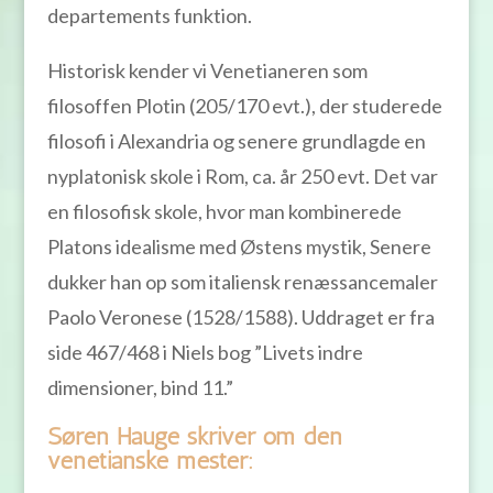
departements funktion.
Historisk kender vi Venetianeren som
filosoffen Plotin (205/170 evt.), der studerede
filosofi i Alexandria og senere grundlagde en
nyplatonisk skole i Rom, ca. år 250 evt. Det var
en filosofisk skole, hvor man kombinerede
Platons idealisme med Østens mystik, Senere
dukker han op som italiensk renæssancemaler
Paolo Veronese (1528/1588). Uddraget er fra
side 467/468 i Niels bog ”Livets indre
dimensioner, bind 11.”
Søren Hauge skriver om den
venetianske mester: