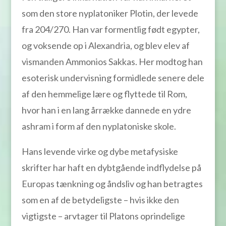
som den store nyplatoniker Plotin, der levede
fra 204/270. Han var formentlig født egypter,
og voksende op i Alexandria, og blev elev af
vismanden Ammonios Sakkas. Her modtog han
esoterisk undervisning formidlede senere dele
af den hemmelige lære og flyttede til Rom,
hvor han i en lang årrække dannede en ydre
ashram i form af den nyplatoniske skole.
Hans levende virke og dybe metafysiske
skrifter har haft en dybtgående indflydelse på
Europas tænkning og åndsliv og han betragtes
som en af de betydeligste – hvis ikke den
vigtigste – arvtager til Platons oprindelige