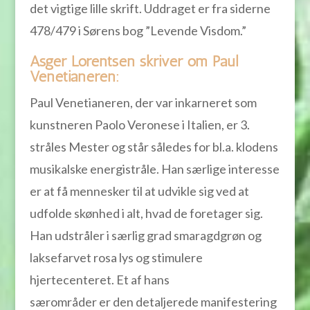
det vigtige lille skrift. Uddraget er fra siderne
478/479 i Sørens bog ”Levende Visdom.”
Asger Lorentsen skriver om Paul
Venetianeren:
Paul Venetianeren, der var inkarneret som
kunstneren Paolo Veronese i Italien, er 3.
stråles Mester og står således for bl.a. klodens
musikalske energistråle. Han særlige interesse
er at få mennesker til at udvikle sig ved at
udfolde skønhed i alt, hvad de foretager sig.
Han udstråler i særlig grad smaragdgrøn og
laksefarvet rosa lys og stimulere
hjertecenteret. Et af hans
særområder er den detaljerede manifestering