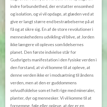
indre forbundethed, der erstatter ensomhed
og isolation, og vi vil opdage, at glæden ved at
give er langt større end bestræbelserne på at
få og at sikre sig. En af de store revolutioner i
menneskehedens udvikling vil blive, at Jorden
ikke længere vil opleves som lidelsernes
planet. Den første indvielse står for
Gudsrigets manifestation i den fysiske verden i
den forstand, at vi vil komme til at opleve, at
denne verden ikke er i modsætning til åndens
verden, men at den er guddommens
selvudfoldelse som et helt rige med mineraler,
planter, dyr og mennesker. Vi vil komme til at
fornemme, føle eller opleve, at der er en