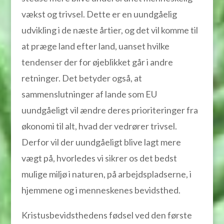
vækst og trivsel. Dette er en uundgåelig
udvikling i de næste årtier, og det vil komme til
at præge land efter land, uanset hvilke
tendenser der for øjeblikket går i andre
retninger. Det betyder også, at
sammenslutninger af lande som EU
uundgåeligt vil ændre deres prioriteringer fra
økonomi til alt, hvad der vedrører trivsel.
Derfor vil der uundgåeligt blive lagt mere
vægt på, hvorledes vi sikrer os det bedst
mulige miljø i naturen, på arbejdspladserne, i
hjemmene og i menneskenes bevidsthed.
Kristusbevidsthedens fødsel ved den første