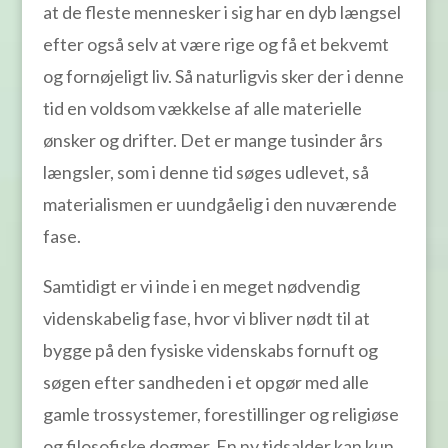
at de fleste mennesker i sig har en dyb længsel
efter også selv at være rige og få et bekvemt
og fornøjeligt liv. Så naturligvis sker der i denne
tid en voldsom vækkelse af alle materielle
ønsker og drifter. Det er mange tusinder års
længsler, som i denne tid søges udlevet, så
materialismen er uundgåelig i den nuværende
fase.
Samtidigt er vi inde i en meget nødvendig
videnskabelig fase, hvor vi bliver nødt til at
bygge på den fysiske videnskabs fornuft og
søgen efter sandheden i et opgør med alle
gamle trossystemer, forestillinger og religiøse
og filosofiske dogmer. En ny tidsalder kan kun