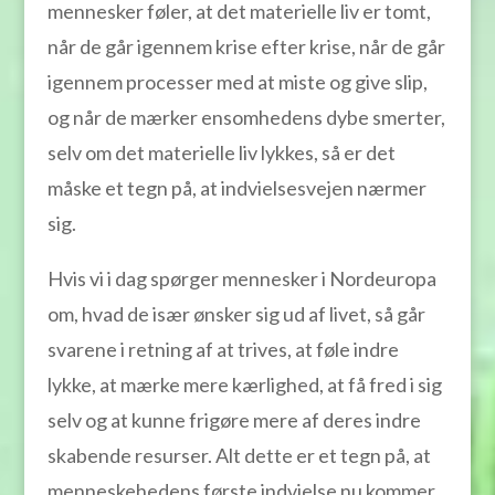
mennesker føler, at det materielle liv er tomt,
når de går igennem krise efter krise, når de går
igennem processer med at miste og give slip,
og når de mærker ensomhedens dybe smerter,
selv om det materielle liv lykkes, så er det
måske et tegn på, at indvielsesvejen nærmer
sig.
Hvis vi i dag spørger mennesker i Nordeuropa
om, hvad de især ønsker sig ud af livet, så går
svarene i retning af at trives, at føle indre
lykke, at mærke mere kærlighed, at få fred i sig
selv og at kunne frigøre mere af deres indre
skabende resurser. Alt dette er et tegn på, at
menneskehedens første indvielse nu kommer