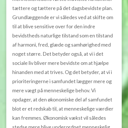
tættere og tættere på det dagsbevidste plan.
Grundlæggende er vi således ved at skifte om
til at blive sensitive over for den indre
bevidstheds naturlige tilstand som en tilstand
af harmoni, fred, glæde og samhørighed med
noget større. Det betyder også, at vi i det
sociale liv bliver mere bevidste om at hjælpe
hinanden med at trives. Og det betyder, at vi i
prioriteringerne i samfundet lægger mere og
mere vægt på menneskelige behov. Vi
opdager, at den økonomiske del af samfundet
blot er et redskab til, at menneskelige værdier
kan fremmes. Økonomisk vækst vil således
stedse mere blive underordnet menneskelig