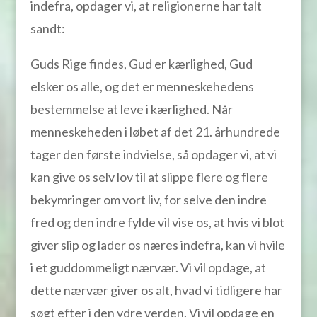
indefra, opdager vi, at religionerne har talt
sandt:
Guds Rige findes, Gud er kærlighed, Gud
elsker os alle, og det er menneskehedens
bestemmelse at leve i kærlighed. Når
menneskeheden i løbet af det 21. århundrede
tager den første indvielse, så opdager vi, at vi
kan give os selv lov til at slippe flere og flere
bekymringer om vort liv, for selve den indre
fred og den indre fylde vil vise os, at hvis vi blot
giver slip og lader os næres indefra, kan vi hvile
i et guddommeligt nærvær. Vi vil opdage, at
dette nærvær giver os alt, hvad vi tidligere har
søgt efter i den ydre verden. Vi vil opdage en