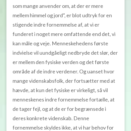
som mange anvender om, at der er mere
mellem himmel og jord”, er blot udtryk for en
stigende indre fornemmelse af, at vi er
funderet i noget mere omfattende end det, vi
kan måle og veje. Menneskehedens første
indvielse vil uundgåeligt nedbryde det slør, der
er mellem den fysiske verden og det første
område af de indre verdener. Og uanset hvor
mange videnskabsfolk, der fortsætter med at
hævde, at kun det fysiske er virkeligt, så vil
menneskenes indre fornemmelse fortælle, at
de tager fejl, og at de er for begrænsede i
deres konkrete videnskab. Denne
fornemmelse skyldes ikke, at vi har behov for