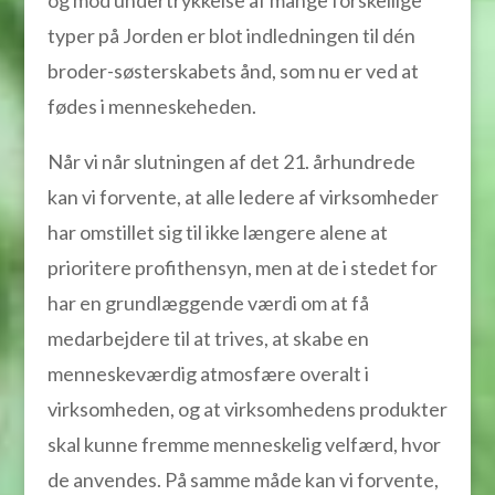
og mod undertrykkelse af mange forskellige
typer på Jorden er blot indledningen til dén
broder-søsterskabets ånd, som nu er ved at
fødes i menneskeheden.
Når vi når slutningen af det 21. århundrede
kan vi forvente, at alle ledere af virksomheder
har omstillet sig til ikke længere alene at
prioritere profithensyn, men at de i stedet for
har en grundlæggende værdi om at få
medarbejdere til at trives, at skabe en
menneskeværdig atmosfære overalt i
virksomheden, og at virksomhedens produkter
skal kunne fremme menneskelig velfærd, hvor
de anvendes. På samme måde kan vi forvente,