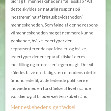
bidrag til menneskehedens fællesskab? Alt
dette skyldes en naturlig respons på
indstrømning af kristusbevidstheden i
menneskeheden. Som følge af denne respons
vil menneskeheden meget nemmere kunne
genkende, hvilke ledertyper der
repræsenterer de nye idealer, og hvilke
ledertyper der er separatistiske i deres
indstilling og interesser i egen magt. Der vil
således blive en stadig større tendens i dette
århundrede til, at de ledende politikere er
indviede med en forståelse af livets sande
værdier og af broder-søsterskabets ånd.
Menneskehedens genfødsel