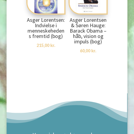
Asger Lorentsen:
Asger Lorentsen
Indvielse i
& Søren Hauge:
menneskeheden
Barack Obama –
s fremtid (bog)
håb, vision og
impuls (bog)
215,00
kr.
60,00
kr.