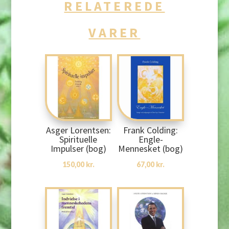
RELATEREDE
VARER
Asger Lorentsen:
Frank Colding:
Spirituelle
Engle-
Impulser (bog)
Mennesket (bog)
150,00
kr.
67,00
kr.