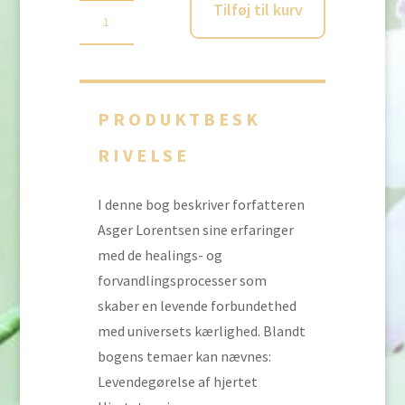
Tilføj til kurv
Asger
Lorentsen:
Hjertets
healende
PRODUKTBESK
lys
(bog)
RIVELSE
antal
I denne bog beskriver forfatteren
Asger Lorentsen sine erfaringer
med de healings- og
forvandlingsprocesser som
skaber en levende forbundethed
med universets kærlighed. Blandt
bogens temaer kan nævnes:
Levendegørelse af hjertet