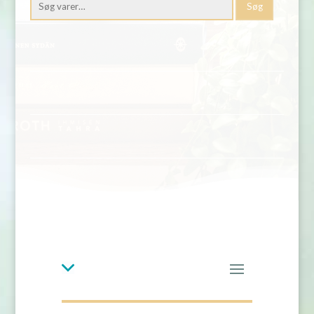
Søg
efter: