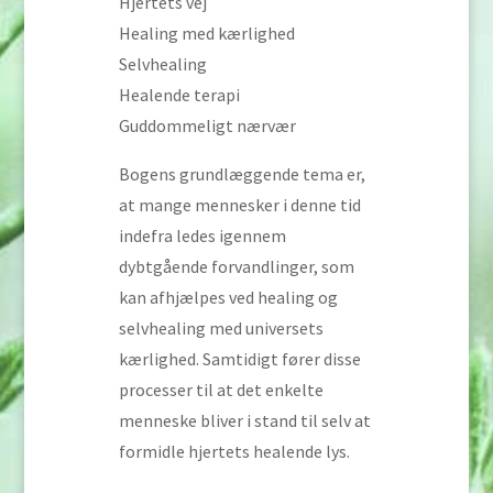
Hjertets vej
Healing med kærlighed
Selvhealing
Healende terapi
Guddommeligt nærvær
Bogens grundlæggende tema er,
at mange mennesker i denne tid
indefra ledes igennem
dybtgående forvandlinger, som
kan afhjælpes ved healing og
selvhealing med universets
kærlighed. Samtidigt fører disse
processer til at det enkelte
menneske bliver i stand til selv at
formidle hjertets healende lys.