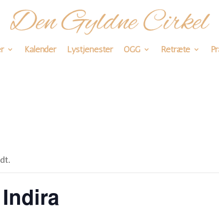
r
Kalender
Lystjenester
OGG
Retræte
Pr
dt.
 Indira