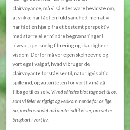
clairvoyance, må vi således være bevidste om,
at vi ikke har fået en fuld sandhed, men at vi
har fået en hjælp fra et bestemt perspektiv
med større eller mindre begrænsninger i
niveau, i personlig filtrering og i kærlighed-
visdom. Derfor må vor egen skelneevne og
vort eget valg af, hvad vi bruger de
clairvoyante forståelser til, naturligvis altid
spille ind, og autoriteten for vort liv må gå
tilbage til os selv.
Vi må således blot tage det til os,
som vi føler er rigtigt og vedkommende for os lige
nu, medens andet må vente indtil vi ser, om det er
brugbart i vort liv.